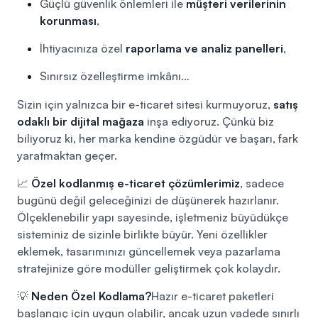
Güçlü güvenlik önlemleri ile
müşteri verilerinin
korunması
,
İhtiyacınıza özel
raporlama ve analiz panelleri
,
Sınırsız özelleştirme imkânı…
Sizin için yalnızca bir e-ticaret sitesi kurmuyoruz,
satış
odaklı bir dijital mağaza
inşa ediyoruz. Çünkü biz
biliyoruz ki, her marka kendine özgüdür ve başarı, fark
yaratmaktan geçer.
📈
Özel kodlanmış e-ticaret çözümlerimiz
, sadece
bugünü değil geleceğinizi de düşünerek hazırlanır.
Ölçeklenebilir yapı sayesinde, işletmeniz büyüdükçe
sisteminiz de sizinle birlikte büyür. Yeni özellikler
eklemek, tasarımınızı güncellemek veya pazarlama
stratejinize göre modüller geliştirmek çok kolaydır.
💡
Neden Özel Kodlama?
Hazır e-ticaret paketleri
başlangıç için uygun olabilir, ancak uzun vadede sınırlı